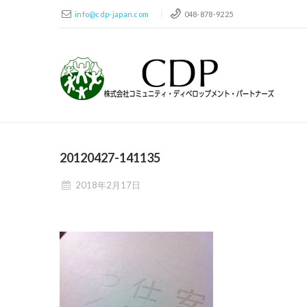
info@cdp-japan.com
048-878-9225
20120427-141135
2018年2月17日