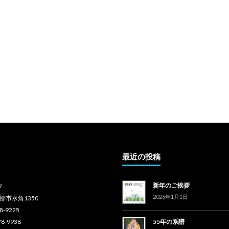
最近の投稿
新年のご挨拶
7
2026年1月1日
部市水角1350
78-9225
78-9938
55年の系譜