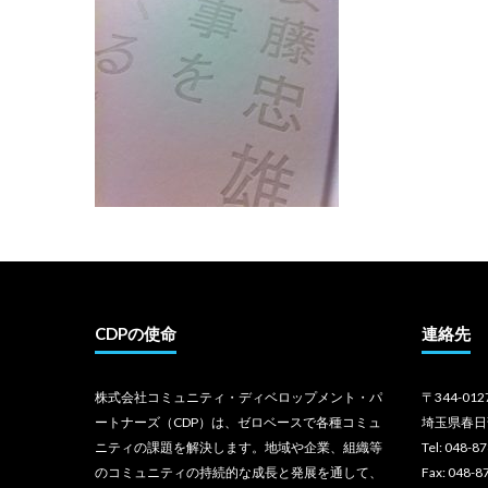
CDPの使命
連絡先
株式会社コミュニティ・ディベロップメント・パ
〒344-012
ートナーズ（CDP）は、ゼロベースで各種コミュ
埼玉県春日
ニティの課題を解決します。地域や企業、組織等
Tel: 048-8
のコミュニティの持続的な成長と発展を通して、
Fax: 048-8