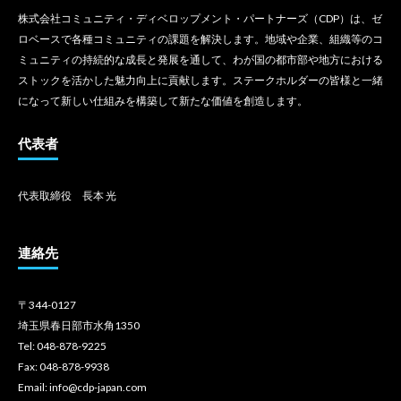
株式会社コミュニティ・ディベロップメント・パートナーズ（CDP）は、ゼ
ロベースで各種コミュニティの課題を解決します。地域や企業、組織等のコ
ミュニティの持続的な成長と発展を通して、わが国の都市部や地方における
ストックを活かした魅力向上に貢献します。ステークホルダーの皆様と一緒
になって新しい仕組みを構築して新たな価値を創造します。
代表者
代表取締役 長本 光
連絡先
〒344-0127
埼玉県春日部市水角1350
Tel: 048-878-9225
Fax: 048-878-9938
Email: info@cdp-japan.com