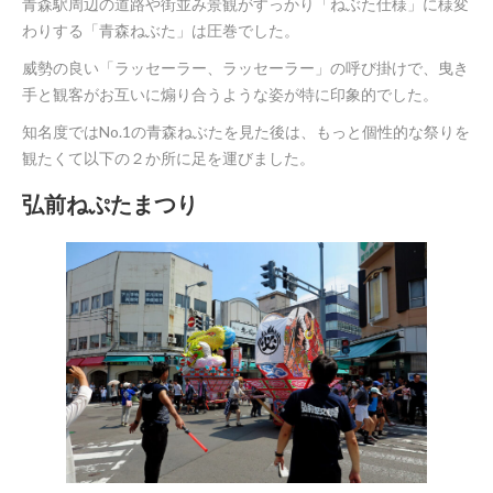
青森駅周辺の道路や街並み景観がすっかり「ねぶた仕様」に様変
わりする「青森ねぶた」は圧巻でした。
威勢の良い「ラッセーラー、ラッセーラー」の呼び掛けで、曳き
手と観客がお互いに煽り合うような姿が特に印象的でした。
知名度ではNo.1の青森ねぶたを見た後は、もっと個性的な祭りを
観たくて以下の２か所に足を運びました。
弘前ねぷたまつり