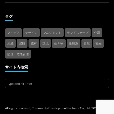
タグ
アイデア
デザイン
マネジメント
ランドスケープ
公園
地域
景観
森林
環境
生き物
生態系
自然
観光
防災・危機管理
サイト内検索
All rights reserved, Community Development Partners Co., Ltd. 2018