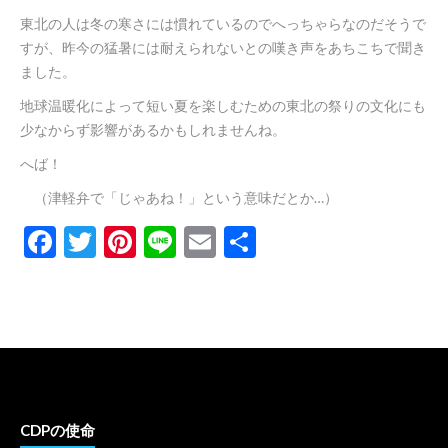
東北の人は冬の寒さには慣れているのでへっちゃらなのだそうで
すが、昨今の猛暑には耐えられないとの嘆き声をあちこちで聞き
ました。
地球温暖化によって短い夏を楽しむための東北の祭りの文化にも
少なからず影響があるかもしれませんね。
へば！
（津軽弁で「じゃあね！」という意味だとか…）
Facebook
Twitter
Pinterest
Line
Email
共
有
CDPの使命