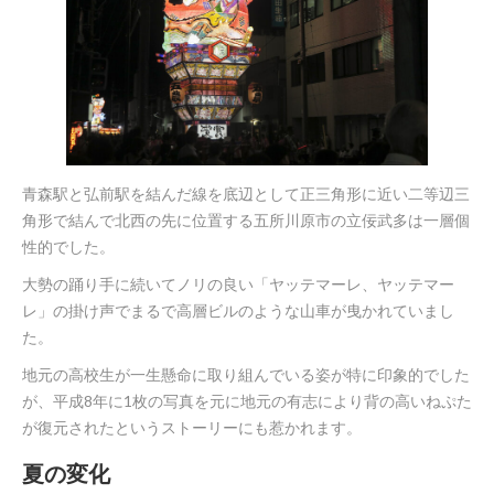
青森駅と弘前駅を結んだ線を底辺として正三角形に近い二等辺三
角形で結んで北西の先に位置する五所川原市の立佞武多は一層個
性的でした。
大勢の踊り手に続いてノリの良い「ヤッテマーレ、ヤッテマー
レ」の掛け声でまるで高層ビルのような山車が曳かれていまし
た。
地元の高校生が一生懸命に取り組んでいる姿が特に印象的でした
が、平成8年に1枚の写真を元に地元の有志により背の高いねぷた
が復元されたというストーリーにも惹かれます。
夏の変化