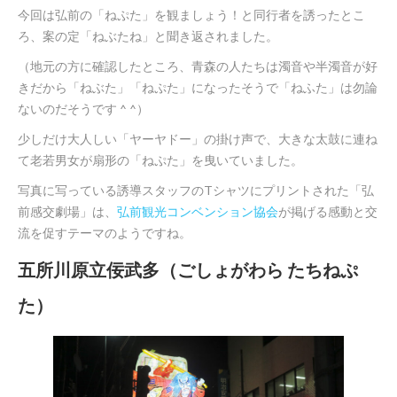
今回は弘前の「ねぷた」を観ましょう！と同行者を誘ったとこ
ろ、案の定「ねぶたね」と聞き返されました。
（地元の方に確認したところ、青森の人たちは濁音や半濁音が好
きだから「ねぶた」「ねぷた」になったそうで「ねふた」は勿論
ないのだそうです ^ ^）
少しだけ大人しい「ヤーヤドー」の掛け声で、大きな太鼓に連ね
て老若男女が扇形の「ねぷた」を曳いていました。
写真に写っている誘導スタッフのTシャツにプリントされた「弘
前感交劇場」は、
弘前観光コンベンション協会
が掲げる感動と交
流を促すテーマのようですね。
五所川原立佞武多（ごしょがわら たちねぷ
た）