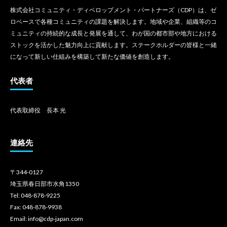
株式会社コミュニティ・ディベロップメント・パートナーズ（CDP）は、ゼ
ロベースで各種コミュニティの課題を解決します。地域や企業、組織等のコ
ミュニティの持続的な成長と発展を通して、わが国の都市部や地方における
ストックを活かした魅力向上に貢献します。ステークホルダーの皆様と一緒
になって新しい仕組みを構築して新たな価値を創造します。
代表者
代表取締役 長本 光
連絡先
〒344-0127
埼玉県春日部市水角1350
Tel: 048-878-9225
Fax: 048-878-9938
Email: info@cdp-japan.com