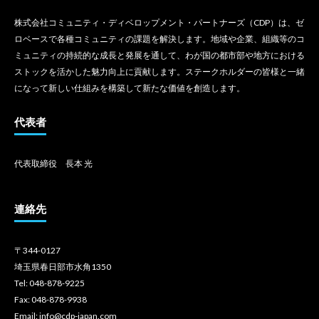
株式会社コミュニティ・ディベロップメント・パートナーズ（CDP）は、ゼ
ロベースで各種コミュニティの課題を解決します。地域や企業、組織等のコ
ミュニティの持続的な成長と発展を通して、わが国の都市部や地方における
ストックを活かした魅力向上に貢献します。ステークホルダーの皆様と一緒
になって新しい仕組みを構築して新たな価値を創造します。
代表者
代表取締役 長本 光
連絡先
〒344-0127
埼玉県春日部市水角1350
Tel: 048-878-9225
Fax: 048-878-9938
Email: info@cdp-japan.com