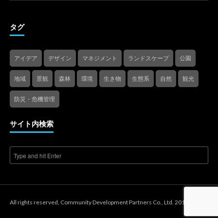
タグ
アイデア
デザイン
マネジメント
ランドスケープ
公園
地域
景観
森林
環境
生き物
生態系
自然
観光
防災・危機管理
サイト内検索
All rights reserved, Community Development Partners Co., Ltd. 2018