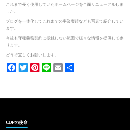
これまで長く使用していたホームページを全面リニューアルしま
した。
ブログを一体化してこれまでの事業実績なども写真で紹介してい
ます。
今後も守秘義務契約に抵触しない範囲で様々な情報を提供して参
ります。
どうぞ宜しくお願いします。
Facebook
Twitter
Pinterest
Line
Email
共
有
CDPの使命