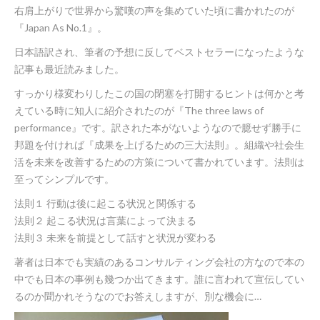
右肩上がりで世界から驚嘆の声を集めていた頃に書かれたのが
『Japan As No.1』。
日本語訳され、筆者の予想に反してベストセラーになったような
記事も最近読みました。
すっかり様変わりしたこの国の閉塞を打開するヒントは何かと考
えている時に知人に紹介されたのが『The three laws of
performance』です。訳された本がないようなので臆せず勝手に
邦題を付ければ『成果を上げるための三大法則』。組織や社会生
活を未来を改善するための方策について書かれています。法則は
至ってシンプルです。
法則１ 行動は後に起こる状況と関係する
法則２ 起こる状況は言葉によって決まる
法則３ 未来を前提として話すと状況が変わる
著者は日本でも実績のあるコンサルティング会社の方なので本の
中でも日本の事例も幾つか出てきます。誰に言われて宣伝してい
るのか聞かれそうなのでお答えしますが、別な機会に…