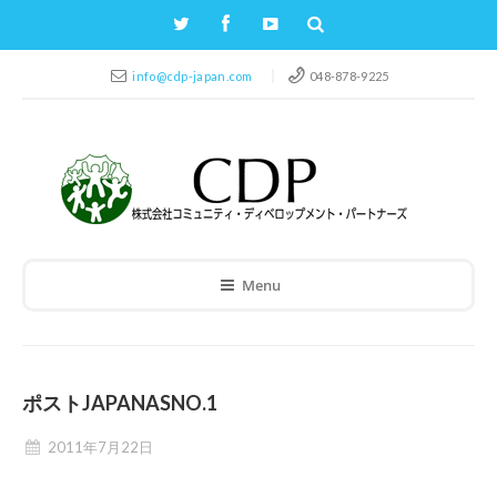
info@cdp-japan.com
048-878-9225
Menu
ポストJAPANASNO.1
2011年7月22日