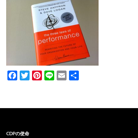
Facebook
Twitter
Pinterest
Line
Email
共
有
CDPの使命