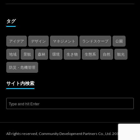
タグ
アイデア
デザイン
マネジメント
ランドスケープ
公園
地域
景観
森林
環境
生き物
生態系
自然
観光
防災・危機管理
サイト内検索
All rights reserved, Community Development Partners Co., Ltd. 2018