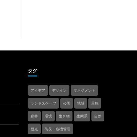
タグ
アイデア
デザイン
マネジメント
ランドスケープ
公園
地域
景観
森林
環境
生き物
生態系
自然
観光
防災・危機管理