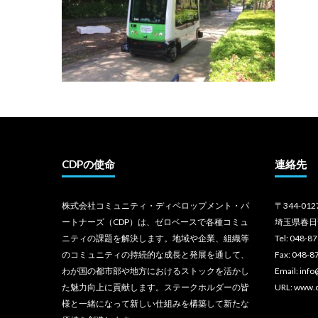
CDPの使命
連絡先
株式会社コミュニティ・ディベロップメント・パ
〒344-012
ートナーズ（CDP）は、ゼロベースで各種コミュ
埼玉県春日
ニティの課題を解決します。地域や企業、組織等
Tel: 048-8
のコミュニティの持続的な成長と発展を通して、
Fax: 048-8
わが国の都市部や地方におけるストックを活かし
Email: inf
た魅力向上に貢献します。ステークホルダーの皆
URL: www.
様と一緒になって新しい仕組みを構築して新たな