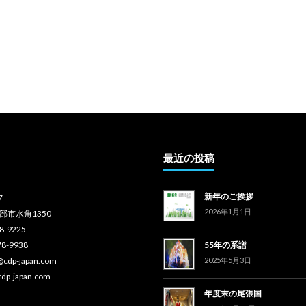
最近の投稿
新年のご挨拶
7
2026年1月1日
部市水角1350
78-9225
78-9938
55年の系譜
o@cdp-japan.com
2025年5月3日
cdp-japan.com
年度末の尾張国