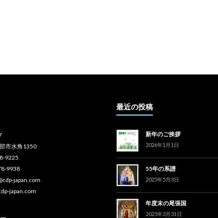
最近の投稿
新年のご挨拶
7
2026年1月1日
部市水角1350
78-9225
78-9938
55年の系譜
o@cdp-japan.com
2025年5月3日
cdp-japan.com
年度末の尾張国
2025年3月31日