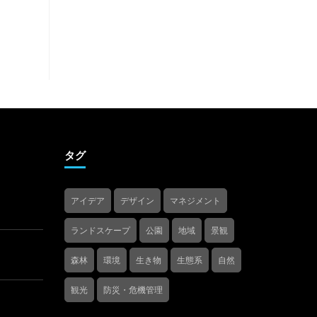
タグ
アイデア
デザイン
マネジメント
ランドスケープ
公園
地域
景観
森林
環境
生き物
生態系
自然
観光
防災・危機管理