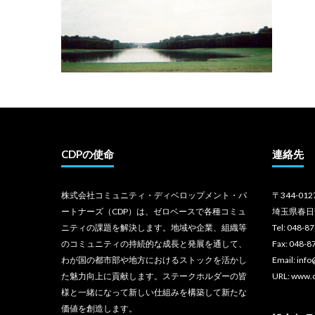
CDPの使命
連絡先
株式会社コミュニティ・ディベロップメント・パ
〒344-012
ートナーズ（CDP）は、ゼロベースで各種コミュ
埼玉県春日
ニティの課題を解決します。地域や企業、組織等
Tel: 048-8
のコミュニティの持続的な成長と発展を通して、
Fax: 048-8
わが国の都市部や地方におけるストックを活かし
Email: inf
た魅力向上に貢献します。ステークホルダーの皆
URL: www.
様と一緒になって新しい仕組みを構築して新たな
価値を創造します。