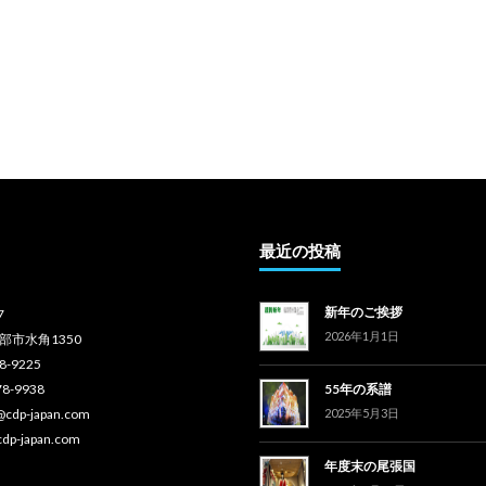
最近の投稿
新年のご挨拶
7
2026年1月1日
部市水角1350
78-9225
78-9938
55年の系譜
o@cdp-japan.com
2025年5月3日
cdp-japan.com
年度末の尾張国