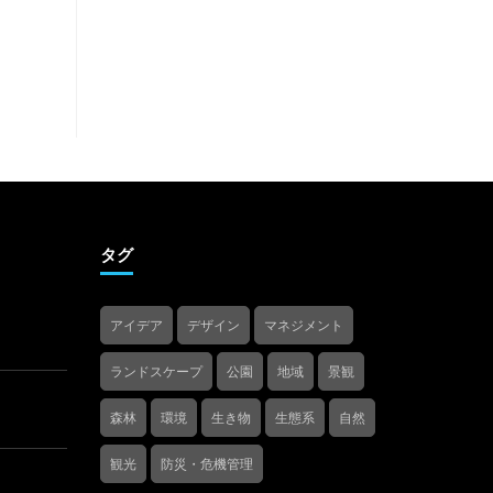
タグ
アイデア
デザイン
マネジメント
ランドスケープ
公園
地域
景観
森林
環境
生き物
生態系
自然
観光
防災・危機管理