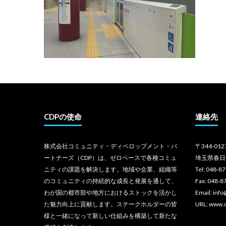
CDPの使命
連絡先
株式会社コミュニティ・ディベロップメント・パ
〒344-012
ートナーズ（CDP）は、ゼロベースで各種コミュ
埼玉県春日
ニティの課題を解決します。地域や企業、組織等
Tel: 048-8
のコミュニティの持続的な成長と発展を通して、
Fax: 048-8
わが国の都市部や地方におけるストックを活かし
Email: inf
た魅力向上に貢献します。ステークホルダーの皆
URL: www.
様と一緒になって新しい仕組みを構築して新たな