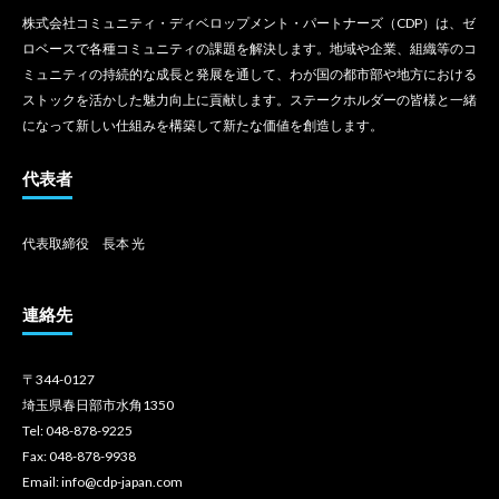
株式会社コミュニティ・ディベロップメント・パートナーズ（CDP）は、ゼ
ロベースで各種コミュニティの課題を解決します。地域や企業、組織等のコ
ミュニティの持続的な成長と発展を通して、わが国の都市部や地方における
ストックを活かした魅力向上に貢献します。ステークホルダーの皆様と一緒
になって新しい仕組みを構築して新たな価値を創造します。
代表者
代表取締役 長本 光
連絡先
〒344-0127
埼玉県春日部市水角1350
Tel: 048-878-9225
Fax: 048-878-9938
Email: info@cdp-japan.com