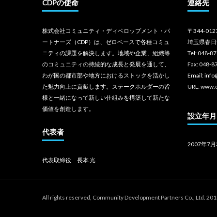
CDPの使命
連絡先
株式会社コミュニティ・ディベロップメント・パ
〒344-012
ートナーズ（CDP）は、ゼロベースで各種コミュ
埼玉県春日
ニティの課題を解決します。地域や企業、組織等
Tel: 048-8
のコミュニティの持続的な成長と発展を通して、
Fax: 048-8
わが国の都市部や地方におけるストックを活かし
Email: inf
た魅力向上に貢献します。ステークホルダーの皆
URL: www.
様と一緒になって新しい仕組みを構築して新たな
価値を創造します。
設立年月
代表者
2007年7月
代表取締役 長本 光
All rights reserved, Community Development Partners Co., Ltd. 20