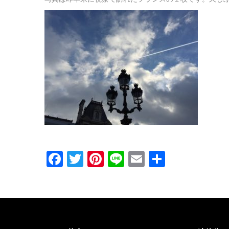
Facebook
Twitter
Pinterest
Line
Email
共
有