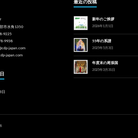
最近の投稿
新年のご挨拶
7
2026年1月1日
部市水角1350
78-9225
78-9938
55年の系譜
o@cdp-japan.com
2025年5月3日
cdp-japan.com
年度末の尾張国
2025年3月31日
日
3日
18