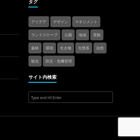
タグ
アイデア
デザイン
マネジメント
ランドスケープ
公園
地域
景観
森林
環境
生き物
生態系
自然
観光
防災・危機管理
サイト内検索