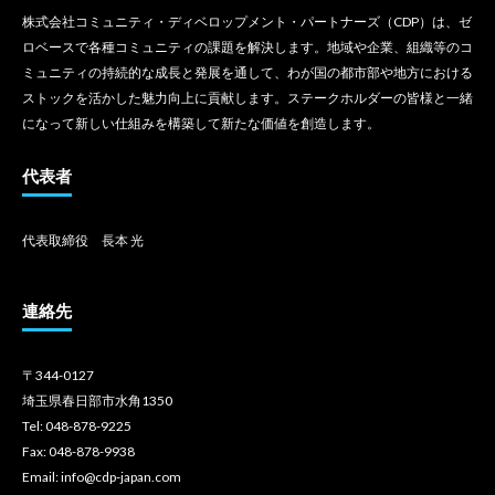
株式会社コミュニティ・ディベロップメント・パートナーズ（CDP）は、ゼ
ロベースで各種コミュニティの課題を解決します。地域や企業、組織等のコ
ミュニティの持続的な成長と発展を通して、わが国の都市部や地方における
ストックを活かした魅力向上に貢献します。ステークホルダーの皆様と一緒
になって新しい仕組みを構築して新たな価値を創造します。
代表者
代表取締役 長本 光
連絡先
〒344-0127
埼玉県春日部市水角1350
Tel: 048-878-9225
Fax: 048-878-9938
Email: info@cdp-japan.com