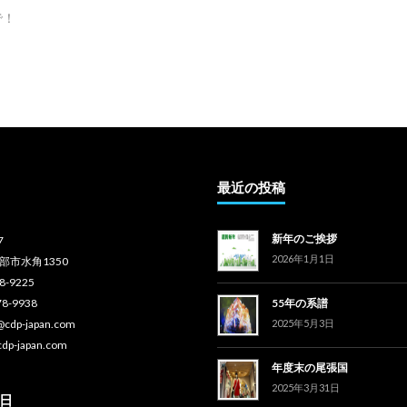
で！
最近の投稿
新年のご挨拶
7
2026年1月1日
部市水角1350
78-9225
78-9938
55年の系譜
o@cdp-japan.com
2025年5月3日
cdp-japan.com
年度末の尾張国
2025年3月31日
日