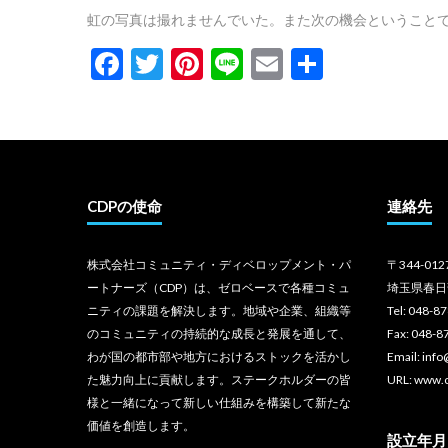
虹の写真は撮れませんでいた。また次の機会ということ
Facebook
Twitter
Pinterest
Line
Email
共
有
CDPの使命
連絡先
株式会社コミュニティ・ディベロップメント・パ
〒344-012
ートナーズ（CDP）は、ゼロベースで各種コミュ
埼玉県春日
ニティの課題を解決します。地域や企業、組織等
Tel: 048-8
のコミュニティの持続的な成長と発展を通して、
Fax: 048-8
わが国の都市部や地方におけるストックを活かし
Email: inf
た魅力向上に貢献します。ステークホルダーの皆
URL: www.
様と一緒になって新しい仕組みを構築して新たな
価値を創造します。
設立年月