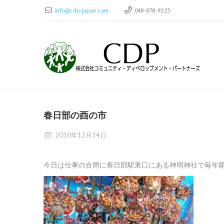
info@cdp-japan.com
048-878-9225
春日部の酉の市
2010年12月14日
今日は仕事の合間に春日部駅東口にある神明神社で毎年開