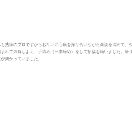
んも熟練のプロですからお互いに心底を探り合いながら商談を進めて、
囲まれて気持ちよく、手締め（三本締め）をして招福を願いました。帰
虹が架かっていました。