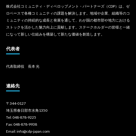
株式会社コミュニティ・ディベロップメント・パートナーズ（CDP）は、ゼ
ロベースで各種コミュニティの課題を解決します。地域や企業、組織等のコ
ミュニティの持続的な成長と発展を通して、わが国の都市部や地方における
ストックを活かした魅力向上に貢献します。ステークホルダーの皆様と一緒
になって新しい仕組みを構築して新たな価値を創造します。
代表者
代表取締役 長本 光
連絡先
〒344-0127
埼玉県春日部市水角1350
Tel: 048-878-9225
Fax: 048-878-9938
Email: info@cdp-japan.com