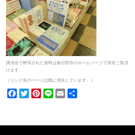
講演会で映写された資料は春日部市のホームページで現在ご覧頂
けます。
（リンク先のページは既に消失しています。）
Facebook
Twitter
Pinterest
Line
Email
共
有