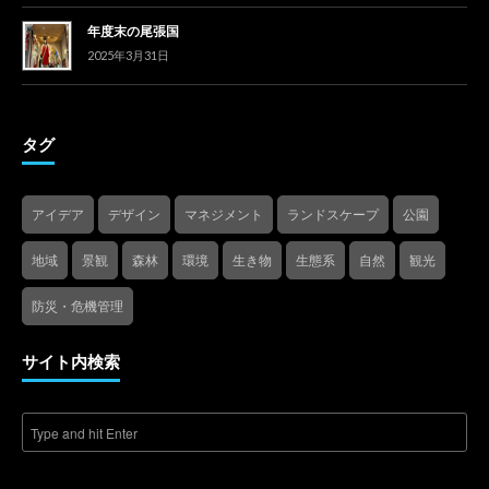
年度末の尾張国
2025年3月31日
タグ
アイデア
デザイン
マネジメント
ランドスケープ
公園
地域
景観
森林
環境
生き物
生態系
自然
観光
防災・危機管理
サイト内検索