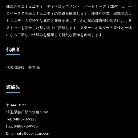
株式会社コミュニティ・ディベロップメント・パートナーズ（CDP）は、ゼ
ロベースで各種コミュニティの課題を解決します。地域や企業、組織等のコ
ミュニティの持続的な成長と発展を通して、わが国の都市部や地方における
ストックを活かした魅力向上に貢献します。ステークホルダーの皆様と一緒
になって新しい仕組みを構築して新たな価値を創造します。
代表者
代表取締役 長本 光
連絡先
〒344-0127
埼玉県春日部市水角1350
Tel: 048-878-9225
Fax: 048-878-9938
Email: info@cdp-japan.com