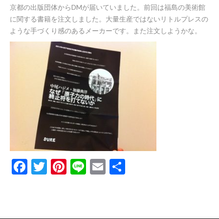
京都の出版団体からDMが届いていました。前回は福島の美術館
に関する書籍を注文しました。大量生産ではないリトルプレスの
ような手づくり感のあるメーカーです。また注文しようかな。
Facebook
Twitter
Pinterest
Line
Email
共
有