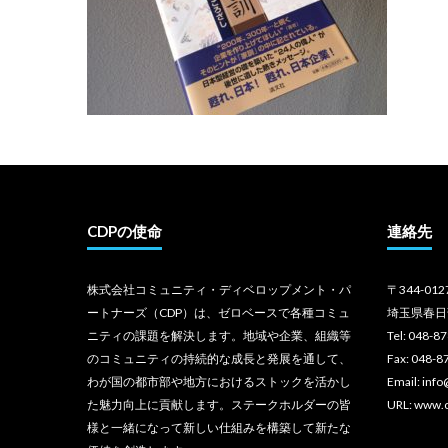
CDPの使命
連絡先
株式会社コミュニティ・ディベロップメント・パ
〒344-012
ートナーズ（CDP）は、ゼロベースで各種コミュ
埼玉県春日
ニティの課題を解決します。地域や企業、組織等
Tel: 048-8
のコミュニティの持続的な成長と発展を通して、
Fax: 048-8
わが国の都市部や地方におけるストックを活かし
Email: inf
た魅力向上に貢献します。ステークホルダーの皆
URL: www.
様と一緒になって新しい仕組みを構築して新たな