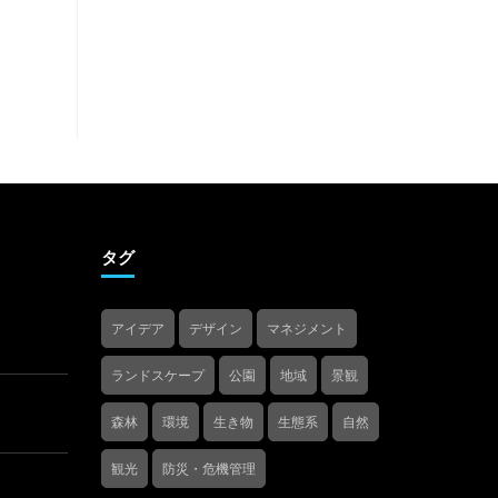
タグ
アイデア
デザイン
マネジメント
ランドスケープ
公園
地域
景観
森林
環境
生き物
生態系
自然
観光
防災・危機管理