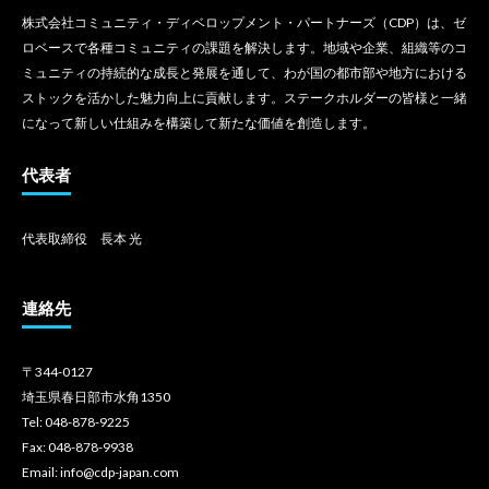
株式会社コミュニティ・ディベロップメント・パートナーズ（CDP）は、ゼ
ロベースで各種コミュニティの課題を解決します。地域や企業、組織等のコ
ミュニティの持続的な成長と発展を通して、わが国の都市部や地方における
ストックを活かした魅力向上に貢献します。ステークホルダーの皆様と一緒
になって新しい仕組みを構築して新たな価値を創造します。
代表者
代表取締役 長本 光
連絡先
〒344-0127
埼玉県春日部市水角1350
Tel: 048-878-9225
Fax: 048-878-9938
Email: info@cdp-japan.com