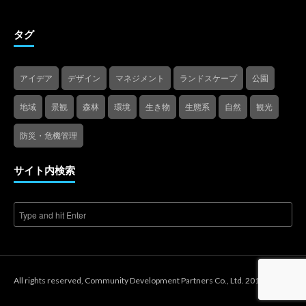
タグ
アイデア
デザイン
マネジメント
ランドスケープ
公園
地域
景観
森林
環境
生き物
生態系
自然
観光
防災・危機管理
サイト内検索
All rights reserved, Community Development Partners Co., Ltd. 2018