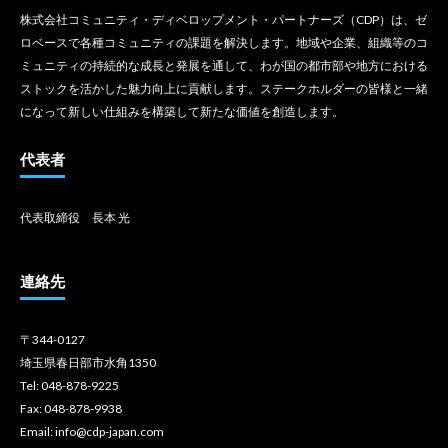
株式会社コミュニティ・ディベロップメント・パートナーズ（CDP）は、ゼ
ロベースで各種コミュニティの課題を解決します。地域や企業、組織等のコ
ミュニティの持続的な成長と発展を通して、わが国の都市部や地方における
ストックを活かした魅力向上に貢献します。ステークホルダーの皆様と一緒
になって新しい仕組みを構築して新たな価値を創造します。
代表者
代表取締役 長本 光
連絡先
〒344-0127
埼玉県春日部市水角1350
Tel: 048-878-9225
Fax: 048-878-9938
Email: info@cdp-japan.com