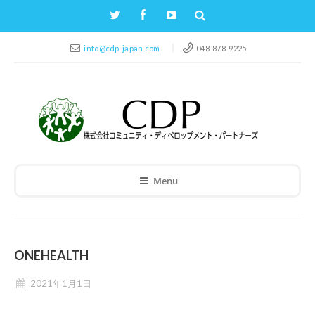
info@cdp-japan.com
048-878-9225
Menu
ONEHEALTH
2021年1月1日