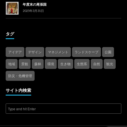
年度末の尾張国
2025年3月31日
タグ
アイデア
デザイン
マネジメント
ランドスケープ
公園
地域
景観
森林
環境
生き物
生態系
自然
観光
防災・危機管理
サイト内検索