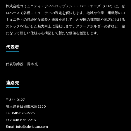
株式会社コミュニティ・ディベロップメント・パートナーズ（CDP）は、ゼ
ロベースで各種コミュニティの課題を解決します。地域や企業、組織等のコ
ミュニティの持続的な成長と発展を通して、わが国の都市部や地方における
ストックを活かした魅力向上に貢献します。ステークホルダーの皆様と一緒
になって新しい仕組みを構築して新たな価値を創造します。
代表者
代表取締役 長本 光
連絡先
〒344-0127
埼玉県春日部市水角1350
Tel: 048-878-9225
Fax: 048-878-9938
Email: info@cdp-japan.com