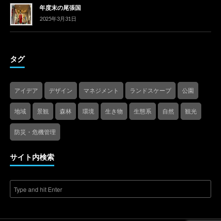
年度末の尾張国
2025年3月31日
タグ
アイデア
デザイン
マネジメント
ランドスケープ
公園
地域
景観
森林
環境
生き物
生態系
自然
観光
防災・危機管理
サイト内検索