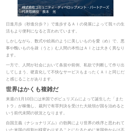
日進月歩（秒進分歩？）で進歩するＡＩの発展によって我々の生
活もより便利になると言われています。
しかしながら、数式や絵画のように美しいものを愛（め）で、悪
事や醜いものを疎（うと）む人間の本性はＡＩとは大きく異なり
ます。
一方で、人間が社会において条規や前例、私欲で判断して作り出
してしまう、硬直化して不快なサービスもまったくＡＩと同じだ
と感じることがあります。
世界はかくも複雑だ
来週の1月10日には米国でポピュリズムによって誕生した「また
トラ」が稼働し、裁判で有罪判決を受けた大統領が国を治めると
いう前代未聞の状況となります。
自国主義（ナショナリズム）の勃興により世界の秩序と思われて
いた米国の役割が様変わりすることになるために米国外からは不