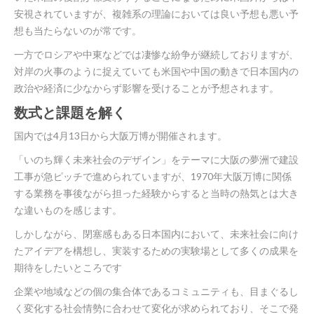
安視されていますが、複雑系の理論においては良い予想も悪い予
想も当たらないのが常です。
一方でロシアや中東などでは凄惨な紛争が継続しておりますが、
対岸の火事のように捉えていても米国や中国の動きで日本国内の
政治や経済に少なからず影響を受けることが予想されます。
数式と課題を解く
国内では4月13日から大阪万博が開催されます。
「いのち輝く未来社会のデザイン」をテーマに大阪の夢洲で建設
工事が急ピッチで進められていますが、1970年大阪万博に関係
する業務を事後ながら担った経験からすると当時の熱気とは大き
な違いものを感じます。
しかしながら、閉塞感もある日本国内において、未来社会に向け
たアイデアを構想し、実装するための実験場として多くの成果を
期待をしたいところです
企業や地域などの個の集合体であるコミュニティも、目まぐるし
く変化する社会情勢に合わせて変化が求められており、そこで発