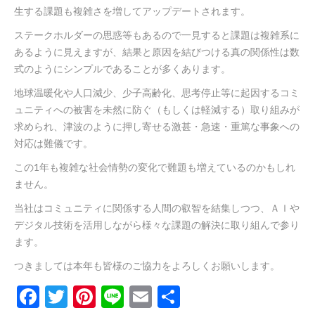
生する課題も複雑さを増してアップデートされます。
ステークホルダーの思惑等もあるので一見すると課題は複雑系に
あるように見えますが、結果と原因を結びつける真の関係性は数
式のようにシンプルであることが多くあります。
地球温暖化や人口減少、少子高齢化、思考停止等に起因するコミ
ュニティへの被害を未然に防ぐ（もしくは軽減する）取り組みが
求められ、津波のように押し寄せる激甚・急速・重篤な事象への
対応は難儀です。
この1年も複雑な社会情勢の変化で難題も増えているのかもしれ
ません。
当社はコミュニティに関係する人間の叡智を結集しつつ、ＡＩや
デジタル技術を活用しながら様々な課題の解決に取り組んで参り
ます。
つきましては本年も皆様のご協力をよろしくお願いします。
Facebook
Twitter
Pinterest
Line
Email
共