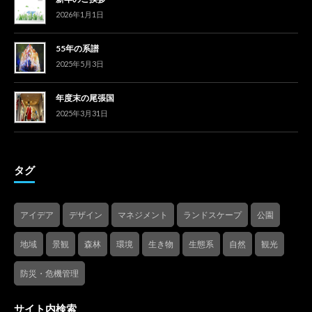
2026年1月1日
55年の系譜
2025年5月3日
年度末の尾張国
2025年3月31日
タグ
アイデア
デザイン
マネジメント
ランドスケープ
公園
地域
景観
森林
環境
生き物
生態系
自然
観光
防災・危機管理
サイト内検索