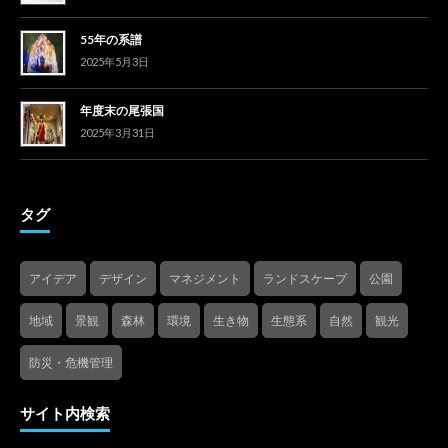
55年の系譜
2025年5月3日
年度末の尾張国
2025年3月31日
タグ
アイデア
デザイン
マネジメント
ランドスケープ
公園
地域
景観
森林
環境
生き物
生態系
自然
観光
防災・危機管理
サイト内検索