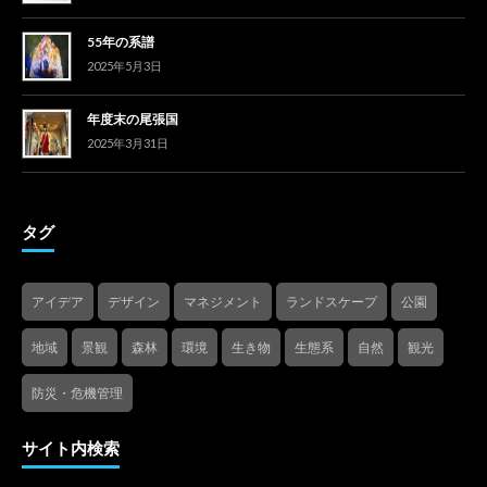
55年の系譜
2025年5月3日
年度末の尾張国
2025年3月31日
タグ
アイデア
デザイン
マネジメント
ランドスケープ
公園
地域
景観
森林
環境
生き物
生態系
自然
観光
防災・危機管理
サイト内検索