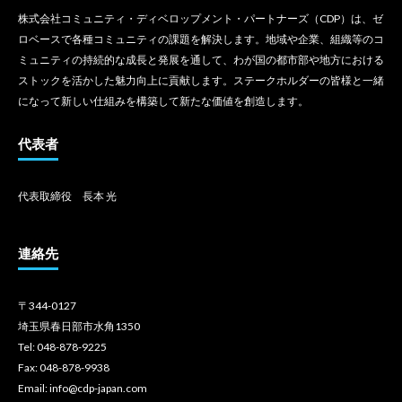
株式会社コミュニティ・ディベロップメント・パートナーズ（CDP）は、ゼ
ロベースで各種コミュニティの課題を解決します。地域や企業、組織等のコ
ミュニティの持続的な成長と発展を通して、わが国の都市部や地方における
ストックを活かした魅力向上に貢献します。ステークホルダーの皆様と一緒
になって新しい仕組みを構築して新たな価値を創造します。
代表者
代表取締役 長本 光
連絡先
〒344-0127
埼玉県春日部市水角1350
Tel: 048-878-9225
Fax: 048-878-9938
Email: info@cdp-japan.com