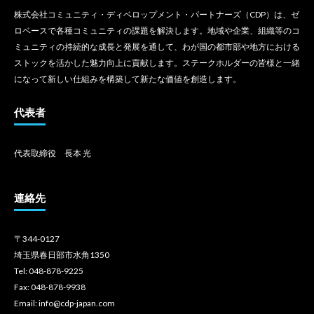
株式会社コミュニティ・ディベロップメント・パートナーズ（CDP）は、ゼ
ロベースで各種コミュニティの課題を解決します。地域や企業、組織等のコ
ミュニティの持続的な成長と発展を通して、わが国の都市部や地方における
ストックを活かした魅力向上に貢献します。ステークホルダーの皆様と一緒
になって新しい仕組みを構築して新たな価値を創造します。
代表者
代表取締役 長本 光
連絡先
〒344-0127
埼玉県春日部市水角1350
Tel: 048-878-9225
Fax: 048-878-9938
Email: info@cdp-japan.com