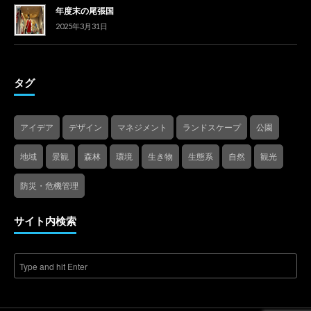
年度末の尾張国
2025年3月31日
タグ
アイデア
デザイン
マネジメント
ランドスケープ
公園
地域
景観
森林
環境
生き物
生態系
自然
観光
防災・危機管理
サイト内検索