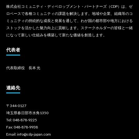
株式会社コミュニティ・ディベロップメント・パートナーズ（CDP）は、ゼ
ロベースで各種コミュニティの課題を解決します。地域や企業、組織等のコ
ミュニティの持続的な成長と発展を通して、わが国の都市部や地方における
ストックを活かした魅力向上に貢献します。ステークホルダーの皆様と一緒
になって新しい仕組みを構築して新たな価値を創造します。
代表者
代表取締役 長本 光
連絡先
〒344-0127
埼玉県春日部市水角1350
Tel: 048-878-9225
Fax: 048-878-9938
Email: info@cdp-japan.com