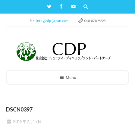
info@cdp-japan.com
048-878-9225
Menu
DSCN0397
2018年2月17日