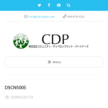
info@cdp-japan.com
048-878-9225
Menu
DSCN5005
2018年2月17日