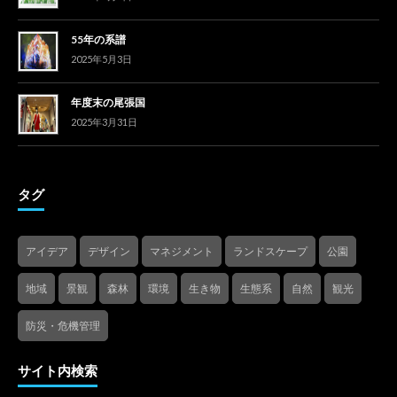
55年の系譜
2025年5月3日
年度末の尾張国
2025年3月31日
タグ
アイデア
デザイン
マネジメント
ランドスケープ
公園
地域
景観
森林
環境
生き物
生態系
自然
観光
防災・危機管理
サイト内検索