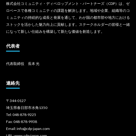
株式会社コミュニティ・ディベロップメント・パートナーズ（CDP）は、ゼ
ロベースで各種コミュニティの課題を解決します。地域や企業、組織等のコ
ミュニティの持続的な成長と発展を通して、わが国の都市部や地方における
ストックを活かした魅力向上に貢献します。ステークホルダーの皆様と一緒
になって新しい仕組みを構築して新たな価値を創造します。
代表者
代表取締役 長本 光
連絡先
〒344-0127
埼玉県春日部市水角1350
Tel: 048-878-9225
Fax: 048-878-9938
Email: info@cdp-japan.com
URL: www.cdp-japan.com