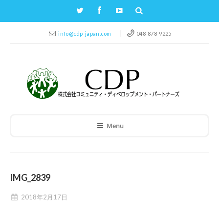
info@cdp-japan.com
048-878-9225
Menu
IMG_2839
2018年2月17日