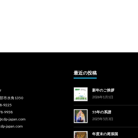
最近の投稿
新年のご挨拶
7
2026年1月1日
部市水角1350
78-9225
78-9938
55年の系譜
o@cdp-japan.com
2025年5月3日
cdp-japan.com
年度末の尾張国