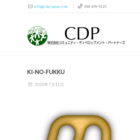
info@cdp-japan.com
048-878-9225
KI-NO-FUKKU
2020年7月11日