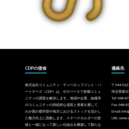
CDPの使命
連絡先
株式会社コミュニティ・ディベロップメント・パ
〒344-012
ートナーズ（CDP）は、ゼロベースで各種コミュ
埼玉県春日
ニティの課題を解決します。地域や企業、組織等
Tel: 048-8
のコミュニティの持続的な成長と発展を通して、
Fax: 048-8
わが国の都市部や地方におけるストックを活かし
Email: inf
た魅力向上に貢献します。ステークホルダーの皆
URL: www.
様と一緒になって新しい仕組みを構築して新たな