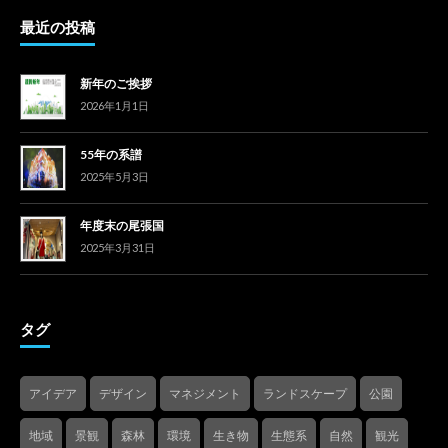
最近の投稿
新年のご挨拶
2026年1月1日
55年の系譜
2025年5月3日
年度末の尾張国
2025年3月31日
タグ
アイデア
デザイン
マネジメント
ランドスケープ
公園
地域
景観
森林
環境
生き物
生態系
自然
観光