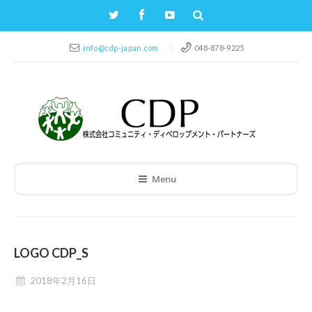
info@cdp-japan.com
048-878-9225
Menu
LOGO CDP_S
2018年2月16日