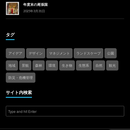
年度末の尾張国
2025年3月31日
タグ
アイデア
デザイン
マネジメント
ランドスケープ
公園
地域
景観
森林
環境
生き物
生態系
自然
観光
防災・危機管理
サイト内検索