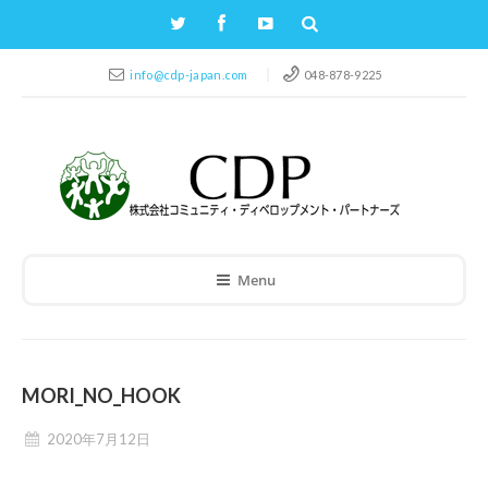
info@cdp-japan.com
048-878-9225
Menu
MORI_NO_HOOK
2020年7月12日