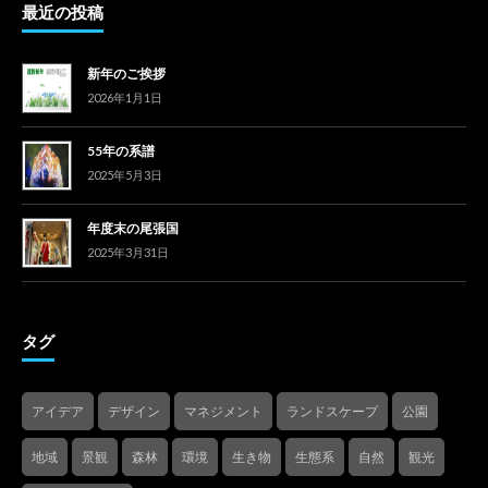
最近の投稿
新年のご挨拶
2026年1月1日
55年の系譜
2025年5月3日
年度末の尾張国
2025年3月31日
タグ
アイデア
デザイン
マネジメント
ランドスケープ
公園
地域
景観
森林
環境
生き物
生態系
自然
観光