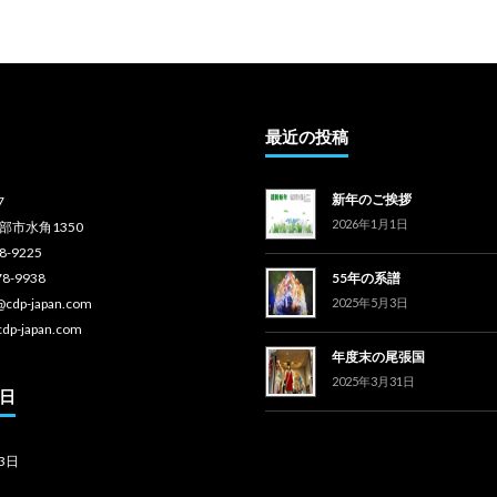
最近の投稿
新年のご挨拶
7
2026年1月1日
部市水角1350
78-9225
78-9938
55年の系譜
o@cdp-japan.com
2025年5月3日
cdp-japan.com
年度末の尾張国
2025年3月31日
日
3日