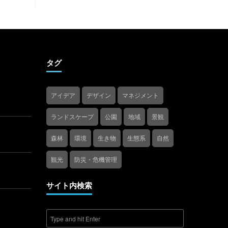
タグ
アイデア
デザイン
マネジメント
ランドスケープ
公園
地域
景観
森林
環境
生き物
生態系
自然
観光
防災・危機管理
サイト内検索