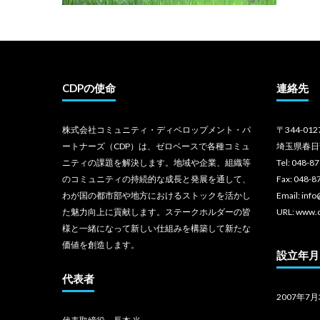
CDPの使命
連絡先
株式会社コミュニティ・ディベロップメント・パ
〒344-012
ートナーズ（CDP）は、ゼロベースで各種コミュ
埼玉県春日
ニティの課題を解決します。地域や企業、組織等
Tel: 048-8
のコミュニティの持続的な成長と発展を通して、
Fax: 048-8
わが国の都市部や地方におけるストックを活かし
Email: inf
た魅力向上に貢献します。ステークホルダーの皆
URL: www.
様と一緒になって新しい仕組みを構築して新たな
価値を創造します。
設立年月
代表者
2007年7月