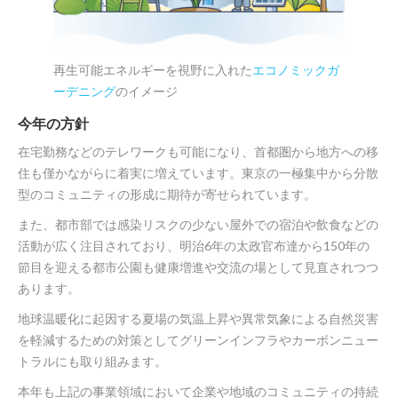
再生可能エネルギーを視野に入れた
エコノミックガ
ーデニング
のイメージ
今年の方針
在宅勤務などのテレワークも可能になり、首都圏から地方への移
住も僅かながらに着実に増えています。東京の一極集中から分散
型のコミュニティの形成に期待が寄せられています。
また、都市部では感染リスクの少ない屋外での宿泊や飲食などの
活動が広く注目されており、明治6年の太政官布達から150年の
節目を迎える都市公園も健康増進や交流の場として見直されつつ
あります。
地球温暖化に起因する夏場の気温上昇や異常気象による自然災害
を軽減するための対策としてグリーンインフラやカーボンニュー
トラルにも取り組みます。
本年も上記の事業領域において企業や地域のコミュニティの持続