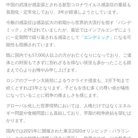
中国の武漢が感染源とされる新型コロナウイルス感染症の蔓延も
長期化・定常化しており、3年が経過しようとしています。
今般の感染症は感染拡大の初期から世界的大流行を指す「パンデ
ミック」と呼ばれていましたが、最近ではインフルエンザによう
に一定期間で繰り返される感染として「
エンデミック
」になる可
能性も指摘されています。
既に国内でも57,000人以上の方がお亡くなりになっており、ご遺
体との対面もできずに別れざるを得ない状況も多かったことも踏
まえて心よりお悔やみ申し上げます。
ロシアのプーチン大統領によるウクライナ侵攻も、2月下旬まで
続くとすれば1年となります。子どもを含む多くの尊い命が犠牲
になっていることに戦争の痛ましさを感じます。
グローバル化した世界情勢においては、人権だけではなくエネル
ギー問題や食糧問題にも直結しており、早期の戦争終結を望むば
かります。
国内では2021年に開催された東京2020オリンピック・パラリン