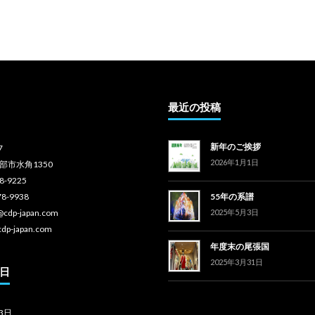
最近の投稿
新年のご挨拶
7
2026年1月1日
部市水角1350
78-9225
78-9938
55年の系譜
o@cdp-japan.com
2025年5月3日
cdp-japan.com
年度末の尾張国
2025年3月31日
日
3日