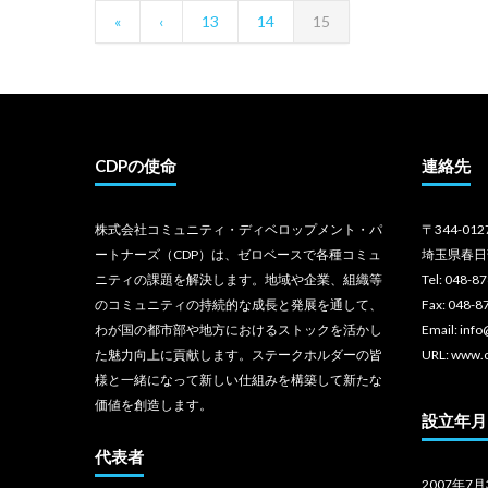
«
‹
13
14
15
CDPの使命
連絡先
株式会社コミュニティ・ディベロップメント・パ
〒344-012
ートナーズ（CDP）は、ゼロベースで各種コミュ
埼玉県春日
ニティの課題を解決します。地域や企業、組織等
Tel: 048-8
のコミュニティの持続的な成長と発展を通して、
Fax: 048-8
わが国の都市部や地方におけるストックを活かし
Email: inf
た魅力向上に貢献します。ステークホルダーの皆
URL: www.
様と一緒になって新しい仕組みを構築して新たな
価値を創造します。
設立年月
代表者
2007年7月