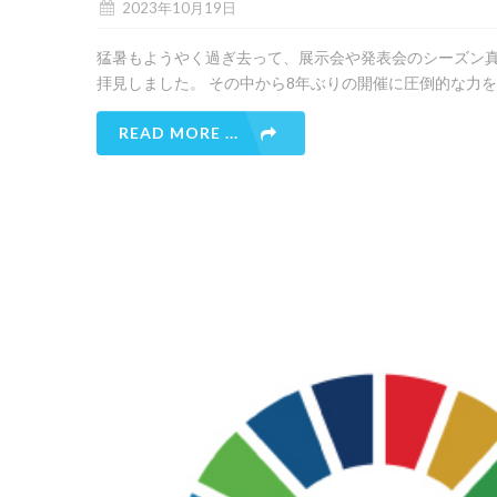
2023年10月19日
猛暑もようやく過ぎ去って、展示会や発表会のシーズン真
拝見しました。 その中から8年ぶりの開催に圧倒的な力を
READ MORE ...