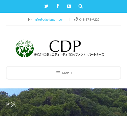
info@cdp-japan.com
048-878-9225
Menu
防災