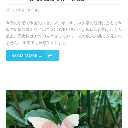
2020年3月30日
今朝の段階で米国のジョンズ・ホプキンス大学の統計によると今
般の新型コロナウイルス（COVID-19）による感染者数は72万人
以上、死者数は33,958人となっており、未だ収束の兆しが見られ
ません。 国内でも日常生活におい
READ MORE ...