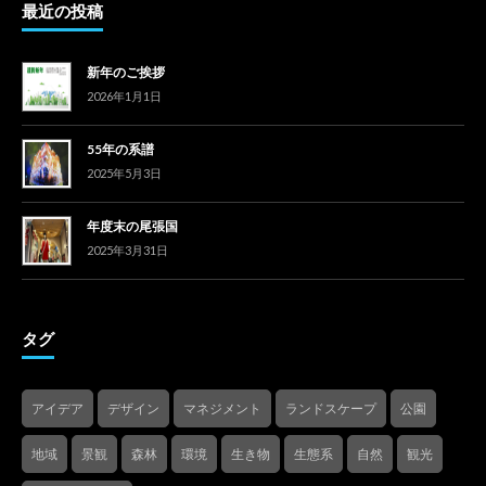
最近の投稿
新年のご挨拶
2026年1月1日
55年の系譜
2025年5月3日
年度末の尾張国
2025年3月31日
タグ
アイデア
デザイン
マネジメント
ランドスケープ
公園
地域
景観
森林
環境
生き物
生態系
自然
観光