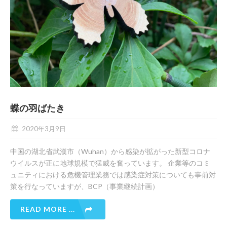
蝶の羽ばたき
2020年3月9日
中国の湖北省武漢市（Wuhan）から感染が拡がった新型コロナ
ウイルスが正に地球規模で猛威を奮っています。 企業等のコミ
ュニティにおける危機管理業務では感染症対策についても事前対
策を行なっていますが、BCP（事業継続計画）
READ MORE ...